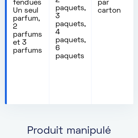
2
fendues
par
paquets,
Un seul
carton
3
parfum,
paquets,
2
4
parfums
paquets,
et 3
6
parfums
paquets
Produit manipulé