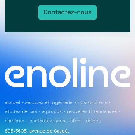
Contactez-nous
accueil
services et ingénierie
nos solutions
études de cas
à propos
nouvelles & tendances
carrières
contactez-nous
client toolbox
803-5605, avenue de Gaspé,